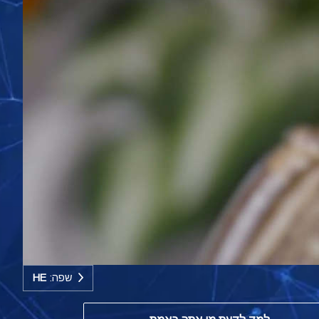
שפה:
HE