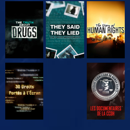
REGARDER
REGARDER
REGARDER
REGARDER
REGARDER
REGARDER