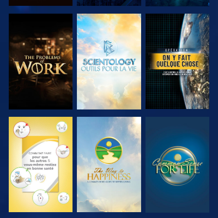
DÉCOUVRIR
DÉCOUVRIR
REGARDER
LES SÉRIES
LES SÉRIES
REGARDER
REGARDER
REGARDER