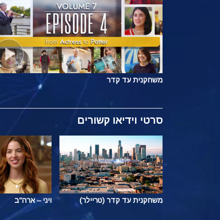
משחקנית עד קדר
סרטי וידיאו קשורים
משחקנית עד קדר (טריילר)
ויני – ארה"ב