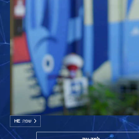
שפה:
HE