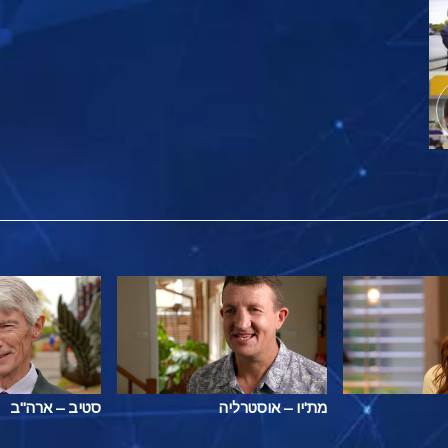
מת'יו – אוסטרליה
סטיב – ארה"ב