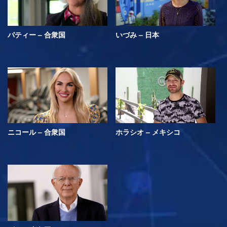
パティー – 合衆国
いづみ – 日本
ニコール – 合衆国
ホラシオ – メキシコ