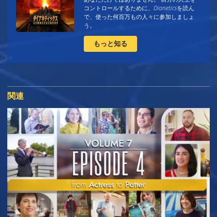
コントロールするために、
Dianetics
を読ん
で、使った何百万もの人々に参加しましょ
う。
もっと知る
関連