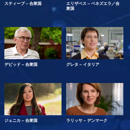
スティーブ – 合衆国
エリザベス – ベネズエラ／合
衆国
デビッド – 合衆国
グレタ – イタリア
ジェニカ – 合衆国
ラリッサ – デンマーク