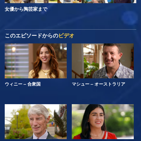
女優から陶芸家まで
このエピソードからの
ビデオ
ウィニー – 合衆国
マシュー – オーストラリア