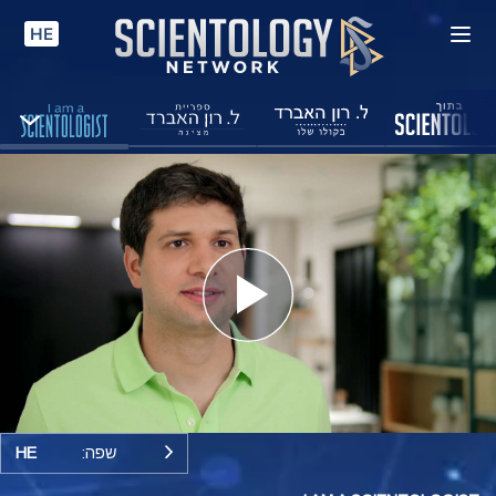
HE
Play
Video
שפה:
HE