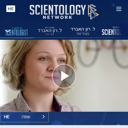
HE
Play
Video
שפה:
HE