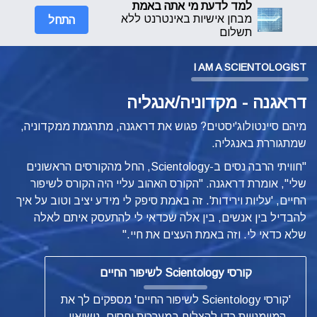
למד לדעת מי אתה באמת
התחל
מבחן אישיות באינטרנט ללא
תשלום
I AM A SCIENTOLOGIST
דראגנה - מקדוניה/אנגליה
מיהם סיינטולוג'יסטים? פגוש את דראגנה, מתרגמת ממקדוניה,
שמתגוררת באנגליה.
"חוויתי הרבה נסים ב-Scientology, החל מהקורסים הראשונים
שלי", אומרת דראגנה. "הקורס האהוב עליי היה הקורס לשיפור
החיים, 'עליות וירידות'. זה באמת סיפק לי מידע יציב וטוב על איך
להבדיל בין אנשים, בין אלה שכדאי לי להתעסק איתם לאלה
שלא כדאי לי. וזה באמת העצים את חיי."
קורסי Scientology לשיפור החיים
'קורסי Scientology לשיפור החיים' מספקים לך את
המיומנויות כדי להצליח במערכות יחסים, נישואין,