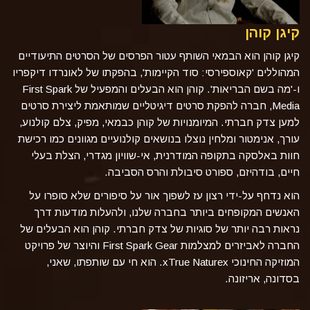
קיגן קוהן
קיגן קוהן הוא הבמאי השותף עטור הפרסים של הסרטים התיעודיים
המהוללים 'קאוספירסי: סוד הקיימות', בהפקתו של לאונרדו דיקפריו
ו-'מה בשם הבריאות'.
קוהן הוא הבעלים והמפעיל של First Spark
Media, חברה להפקת סרטים דיגיטליים שמותאמת ליצירת סרטים
למען צדק חברתי. המיומנויות של קוהן כבמאי, מפיק, צלם קולנוע,
עורך, אנימטור ומלחין נוצלו בנושאים קולנועיים מגוונים כמו רכישת
חוות באלסקה בתקופה המודרנית, אי-שוויון מגדרי, הצלת בעלי
חיים, בודהיזם, ספורט סיבולת והרס הסביבה.
הוא נדחף על-ידי רצון עז לשפוך אור על סיפורים שלא סופרו על
האנשים המקופחים ביותר בחברה שלנו, ולהעלות מודעות דרך
נראות רבה יותר של סוגיות של צדק חברתי. קוהן הוא הבעלים של
החברה לאביזרים למצלמות First Spark Gear והיוצר של פרויקט
המוזיקה החינוכי xTrue Naturex. הוא חי עם שותפתו, שאני,
בסדונה, אריזונה.