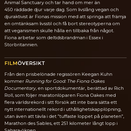
Animal Sanctuary och tar hand om mer än
450 räddade djur varje dag. Som livslång vegan och
djuraktivist är Fionas mission med att springa att främja
en omtänksam livsstil och få bort stereotyperna om
att veganismen skulle hålla en tillbaka från något.
Fiona arbetar som deltidsbrandman i Essex i
Storbritannien.
FILM
ÖVERSIKT
Från den prisbelönade regissören Keegan Kuhn
kommer
Running for Good: The Fiona Oakes
Documentary
, en sportdokumentär, berättad av Rich
Roll, som följer maratonlöparen Fiona Oakes med
flera världsrekord i sitt försök att inte bara sätta ett
nytt internationellt rekord i uthållighetskapplöpning,
utan även att tävla i det ”tuffaste loppet på planeten”,
Marathon des Sables, ett 251 kilometer långt lopp i
Sahara‑öknen.