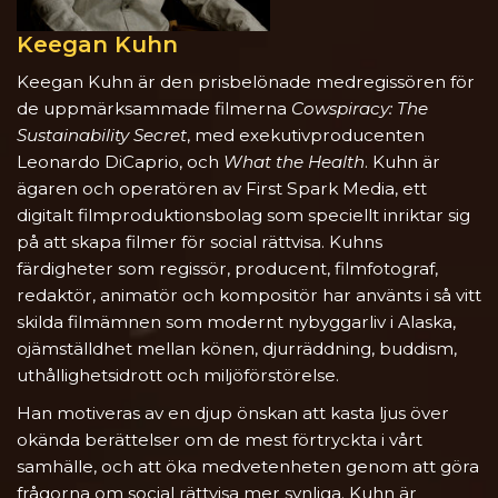
Keegan Kuhn
Keegan Kuhn är den prisbelönade medregissören för
de uppmärksammade filmerna
Cowspiracy: The
Sustainability Secret
, med exekutivproducenten
Leonardo DiCaprio, och
What the Health
. Kuhn är
ägaren och operatören av First Spark Media, ett
digitalt filmproduktionsbolag som speciellt inriktar sig
på att skapa filmer för social rättvisa. Kuhns
färdigheter som regissör, producent, filmfotograf,
redaktör, animatör och kompositör har använts i så vitt
skilda filmämnen som modernt nybyggarliv i Alaska,
ojämställdhet mellan könen, djurräddning, buddism,
uthållighetsidrott och miljöförstörelse.
Han motiveras av en djup önskan att kasta ljus över
okända berättelser om de mest förtryckta i vårt
samhälle, och att öka medvetenheten genom att göra
frågorna om social rättvisa mer synliga. Kuhn är