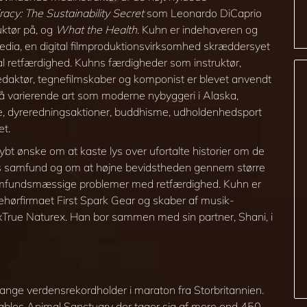
acy: The Sustainability Secret
som Leonardo DiCaprio
uktør på, og
What the Health
. Kuhn er indehaveren og
Media, en digital filmproduktionsvirksomhed skræddersyet
ial retfærdighed. Kuhns færdigheder som instruktør,
 redaktør, tegnefilmskaber og komponist er blevet anvendt
så varierende art som moderne nybyggeri i Alaska,
, dyreredningsaktioner, buddhisme, udholdenhedsport
et.
ybt ønske om at kaste lys over ufortalte historier om de
es samfund og om at højne bevidstheden gennem større
mfundsmæssige problemer med retfærdighed. Kuhn er
ehørfirmaet First Spark Gear og skaber af musik­
 xTrue Naturex. Han bor sammen med sin partner, Shani, i
gange verdensrekordholder i maraton fra Storbritannien.
tables Animal Sanctuary der tager sig af mere end 450