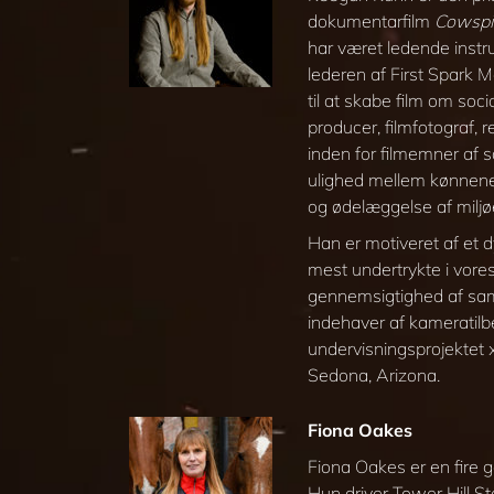
dokumentarfilm
Cowspir
har været ledende instr
lederen af First Spark 
til at skabe film om soc
producer, filmfotograf,
inden for filmemner af 
ulighed mellem kønnene
og ødelæggelse af miljø
Han er motiveret af et d
mest undertrykte i vor
gennemsigtighed af sa
indehaver af kameratilb
undervisnings­projektet
Sedona, Arizona.
Fiona Oakes
Fiona Oakes er en fire 
Hun driver Tower Hill S