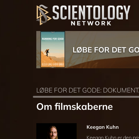
LØBE FOR DET G
LØBE FOR DET GODE: DOKUMEN
Om filmskaberne
Keegan Kuhn
Keegan Kuhn er den pri