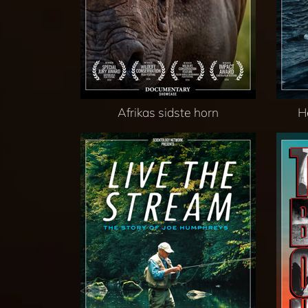
Afrikas sidste horn
H