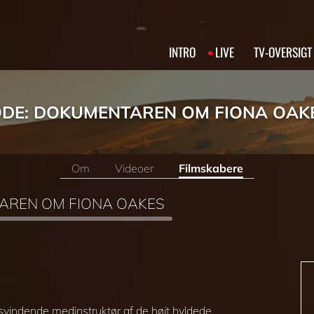
INTRO
LIVE
TV‑OVERSIGT
ODE: DOKUMENTAREN OM FIONA OAK
Om
Videoer
Filmskabere
TAREN OM FIONA OAKES
svindende medinstruktør af de højt hyldede