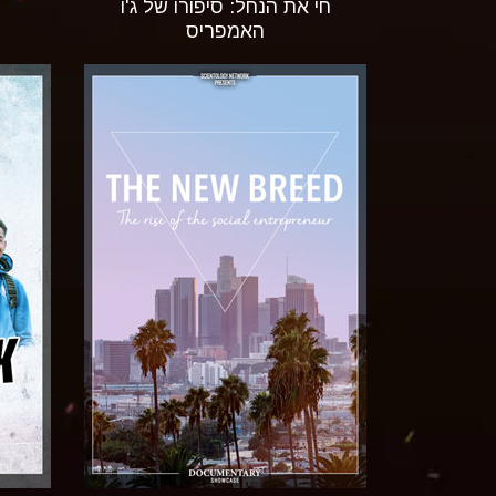
חי את הנחל: סיפורו של ג'ו
האמפריס