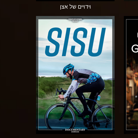
וידויים של אצן