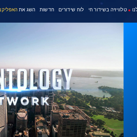
נו
טלוויזיה בשידור חי
לוח שידורים
חדשות
השג את
האפליקצ