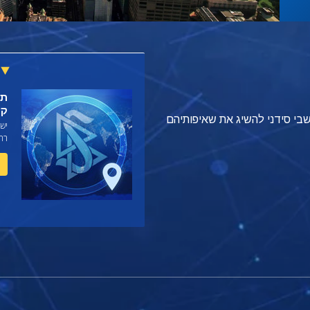
קר
די לעזור לתושבי סידני להשיג את שאיפותיהם
רח