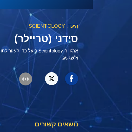
היעד: SCIENTOLOGY
סידני (טריילר)
ארגון ה-Scientology פועל כ
ולשגשג.
נושאים קשורים