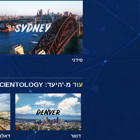
סידני
עוד
מ-'היעד: SCIENTOLOGY'
דנוור
דאלא