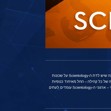
בקר בארגונים של Scientology בכל רחבי העולם וגלה מה הופך כל אחד מהם למיוחד. קבל מבט מעמיק על ההשפעה שיש לדת ה‑Scientology על שכונות
של כל קהילה – החל מאיחוד כנופיות
שנמצאו במלחמה בלוס-אנג'לס במאמץ ליצור משא ומתן למען שלום, ועד ליצירת דו-שיח בין תרבויות שונות במיאמי – ארגוני ה‑Scientology עומדים לעתים