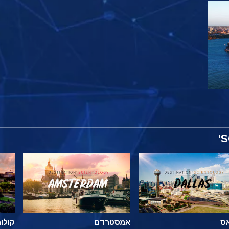
ס
אמסטרדם
קולו