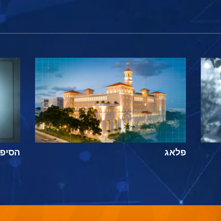
פלאג
הסיפור ה