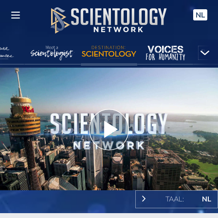
NL
Play
Video
TAAL:
NL