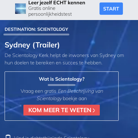
Leer jezelf ECHT kennen
Gratis online
START
persoonlijkheidstest
DESTINATION: SCIENTOLOGY
Sydney (Trailer)
De Scientology Kerk helpt de inwoners van Sydney om
hun doelen te bereiken en succes te hebben.
Wat is Scientology?
Vraag een gratis
Een Beschrijving van
Scientology
boekje aan
KOM MEER TE WETEN
Vind je dichtstbijzijnde Scientology