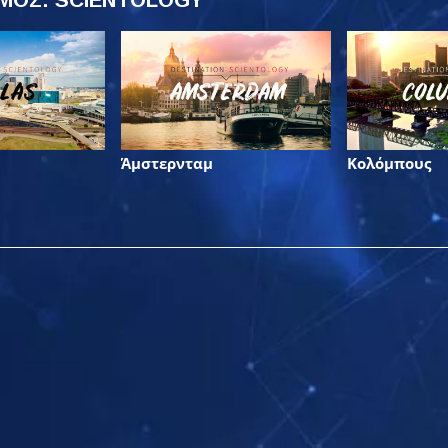
Άμστερνταμ
Κολόμπους