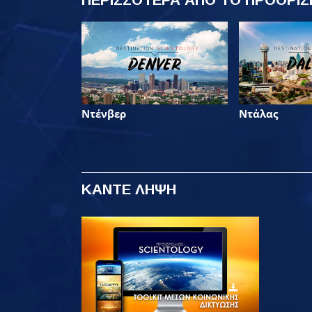
Ντένβερ
Ντάλας
ΚΑΝΤΕ ΛΗΨΗ