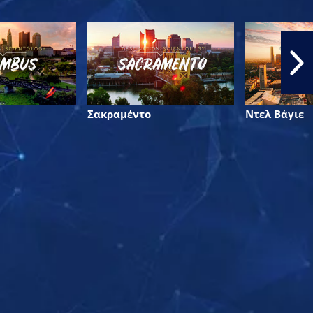
Σακραµέντο
Ντελ Βάγιε