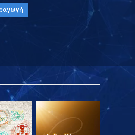
ραγωγή