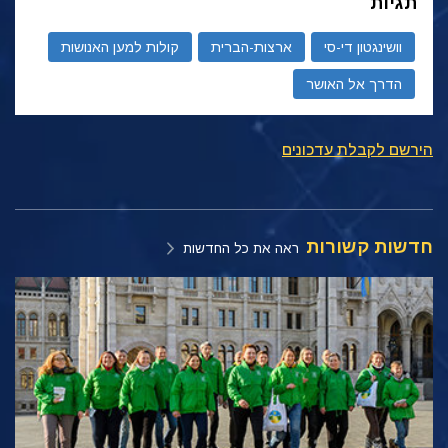
תגיות
וושינגטון די-סי
ארצות-הברית
קולות למען האנושות
הדרך אל האושר
הירשם לקבלת עדכונים
חדשות קשורות
ראה את כל החדשות