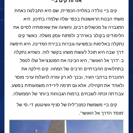
אודות קים ביי
קים ביי נולדה במלזיה הכפרית, שם היא התבלטה כאחת
משתי הבנות הראשונות בכפר שלה שלמדו בתיכון. היא
התגברה על מכשולים רבים, והשיגה את שאיפותיה לסיים את
הלימודים בקולג' בארה"ב ולפתוח עסק משלה. כאשר קים
נתקלה באלימות ובפשיעה גוברות בבירת המדינה, היא חיפשה
דרך שבה היא תוכל לעשות משהו בקשר לזה. כשהיא נתקלה
ב-'דרך אל האושר', היא הבינה את הפוטנציאל שלו לטפל
בתחלואים החברתיים הרבים של המחוז. קים חילקה את
החוברת ברחבי העיר, ובכך לא רק עזרה להעלות ערכי מוסר
ולאחד את הקהילה, אלא גם תרמה לירידה משמעותית בפשע.
עבודתה זכתה לשבחים ברמות הגבוהות ביותר של הממשלה.
קים ביי משמשת כמנכ"לית של סניף וושינגטון די-סי של
'מוסד הדרך אל האושר'.