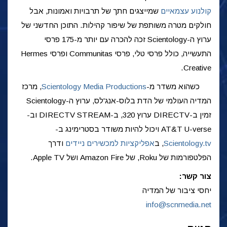
קולנוע עצמאיים
שמייצגים חתך של תרבויות ואמונות, אבל
חולקים מטרה משותפת של שיפור קהילות. התוכן החדשני של
ערוץ ה-Scientology זכה להכרה עם יותר מ-175 פרסי
התעשייה, כולל פרסי טלי, פרסי Communitas ופרסי Hermes
Creative.
כשהוא משדר מ-
Scientology Media Productions
, מרכז
המדיה העולמי של הדת בלוס-אנג'לס, ערוץ ה-Scientology
זמין ב-DIRECTV ערוץ 320, ב-DIRECTV STREAM וב-
AT&T U-verse ויכול להיות משודר בסטרימינג ב-
Scientology.tv
, ב
אפליקציות למכשירים ניידים
ודרך
הפלטפורמות של Roku, של Amazon Fire ושל Apple TV.
צור קשר:
יחסי ציבור של המדיה
info@scnmedia.net