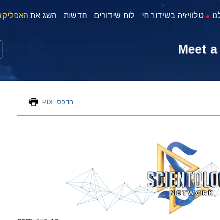
נו
טלוויזיה בשידור חי
לוח שידורים
חדשות
השג את
האפליקצ
Meet a
הדפס PDF