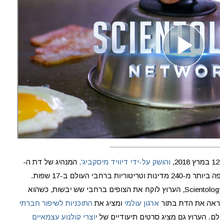
והושק על-ידי דיוויד מיסקביג',
המנהיג של דת ה-
Scientology. מאז, ערוץ ה-Scientology נצפה ביותר מ-240 מדינות וטריטוריות ברחבי העולם ב-17 שפות.
כשהוא מספק את הסקרנות של אנשים על Scientology, הערוץ לוקח את הצופים ברחבי שש יבשות, כשהוא
ראה את הדת בתור
ארגון עולמי
ומציג את
התוכניות לשיפור חברתי
לם. הערוץ גם מציג סרטים תיעודיים של
יוצרי קולנוע עצמאיים