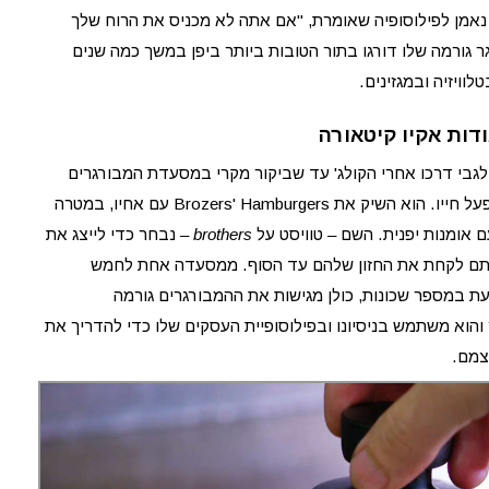
נאמן לפילוסופיה שאומרת, "אם אתה לא מכניס את הרוח שלך
ר גורמה שלו דורגו בתור הטובות ביותר ביפן במשך כמה שנים
דות אקיו קיטאורה
ח לגבי דרכו אחרי הקולג' עד שביקור מקרי במסעדת המבורגרים
באוסטרליה הצית בו תשוקה שתעצב את מפעל חייו. הוא השיק את Brozers' Hamburgers עם אחיו, במטרה
אומנות יפנית. השם – טוויסט על
brothers
– נבחר כדי לייצג את
ם לקחת את החזון שלהם עד הסוף. ממסעדה אחת לחמש
חיים, Brozers’‎ נמצאות כעת במספר שכונות, כולן מגישות את ההמבורגרים גורמה
 והוא משתמש בניסיונו ובפילוסופיית העסקים שלו כדי להדריך את
צמם.