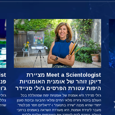
Meet a Scientologist מציירת
דיוקן זוהר של אומנית האומנויות
פני
היפות עטורת הפרסים ג'ולי סניידר
ג'ו
ג'ולי סניידר היא אומנית של אומנויות יפות שמהוללת בכל
ג'ול
העולם בזכות ציוריה מלאי החיים ומלאי ההבעה ובזכות סגנון
צללה
י
ייחודי שהיא מכנה "שירה בתנועה" ו-"ריאליזם חסר סבלנות".
שהיא
מעבר ליצירת אומנות, היא מעוררת השראה באומנים ברחבי
העולם, ועוזרת להם לשחרר את היצירתיות שלהם וללכת