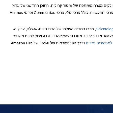
ולקים מטרה משותפת של שיפור קהילות. התוכן החדשני של ערוץ
ה-Scientology זכה להכרה עם יותר מ-175 פרסי התעשייה, כולל פרסי טלי, פרסי Communitas ופרסי Hermes
Scientolo
, מרכז המדיה העולמי של הדת בלוס-אנג'לס, ערוץ ה-
Scientology זמין ב-DIRECTV ערוץ 320, ב-DIRECTV STREAM וב-AT&T U-verse ויכול להיות משודר
למכשירים ניידים
ודרך הפלטפורמות של Roku, של Amazon Fire