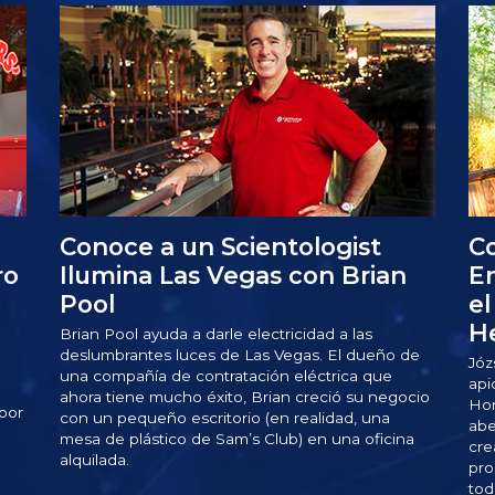
Conoce a un Scientologist
Co
ro
Ilumina Las Vegas con Brian
En
Pool
el
H
Brian Pool ayuda a darle electricidad a las
deslumbrantes luces de Las Vegas. El dueño de
Józ
una compañía de contratación eléctrica que
api
ahora tiene mucho éxito, Brian creció su negocio
Hon
por
con un pequeño escritorio (en realidad, una
abe
mesa de plástico de Sam’s Club) en una oficina
cre
alquilada.
pro
tod