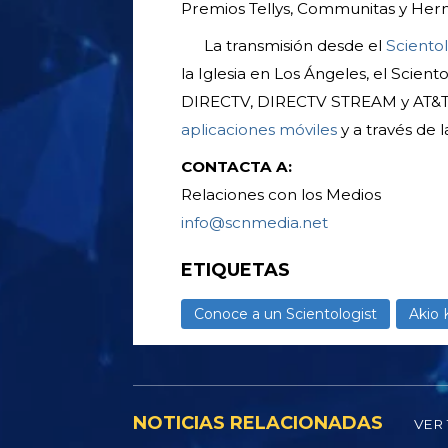
Premios Tellys, Communitas y Herm
La transmisión desde el
Sciento
la Iglesia en Los Ángeles, el Scien
DIRECTV, DIRECTV STREAM y AT&T 
aplicaciones móviles
y a través de 
CONTACTA A:
Relaciones con los Medios
info@scnmedia.net
ETIQUETAS
Conoce a un Scientologist
Akio 
NOTICIAS RELACIONADAS
VER 