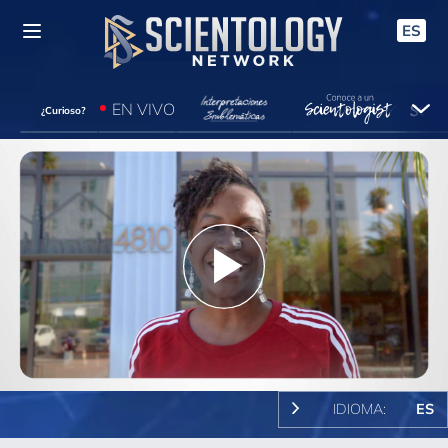
ES
EN VIVO
¿Curioso?
Play
Video
IDIOMA:
ES