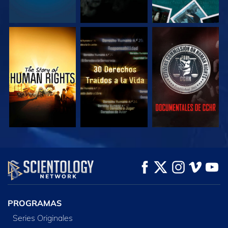
VE
VE
VE
VE
VE
EXPLORA LAS
SERIES
PROGRAMAS
Series Originales