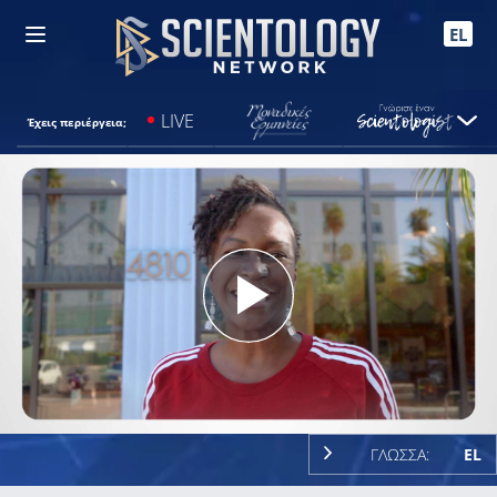
EL
LIVE
Έχεις περιέργεια;
Play
Video
ΓΛΩΣΣΑ:
EL