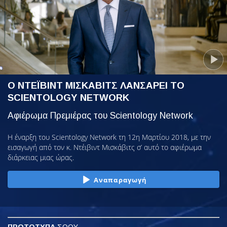
Ο ΝΤΕΪΒΙΝΤ ΜΙΣΚΑΒΙΤΣ ΛΑΝΣΑΡΕΙ ΤΟ
SCIENTOLOGY NETWORK
Αφιέρωμα Πρεμιέρας του Scientology Network
Η έναρξη του Scientology Network τη 12η Μαρτίου 2018, με την
εισαγωγή από τον κ. Ντέιβιντ Μισκάβιτς σ’ αυτό το αφιέρωμα
διάρκειας μιας ώρας.
Αναπαραγωγή
ΠΡΩΤΟΤΥΠΑ
ΣΟΟΥ