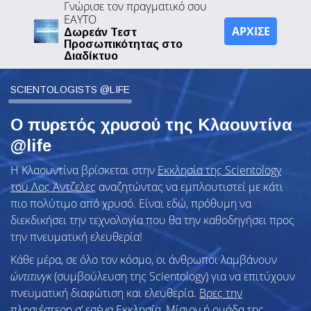
Γνώρισε τον πραγματικό σου
ΕΑΥΤΟ
ΑΡΧΙΣΕ
Δωρεάν Τεστ
Προσωπικότητας στο
Διαδίκτυο
SCIENTOLOGISTS @LIFE
Ο πυρετός χρυσού της Κλαουντίνα
@life
Η Κλαουντίνα βρίσκεται στην
Εκκλησία της Scientology
του Λος Άντζελες
αναζητώντας να εμπλουτιστεί με κάτι
πιο πολύτιμο από χρυσό. Είναι εδώ, πρόθυμη να
διεκδικήσει την τεχνολογία που θα την καθοδηγήσει προς
την πνευματική ελευθερία!
Κάθε μέρα, σε όλο τον κόσμο, οι άνθρωποι λαμβάνουν
ώντιτινγκ
(συμβούλευση της Scientology) για να επιτύχουν
πνευματική διαφώτιση και ελευθερία.
Βρες την
πλησιέστερη σ’ εσένα Εκκλησία, Μίσιον ή ομάδα της