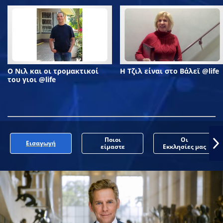
Ο Νιλ και οι τρομακτικοί
Η Τζιλ είναι στο Βάλεϊ @life
του γιοι @life
Ποιοι
Οι
Εισαγωγή
είμαστε
Εκκλησίες μας