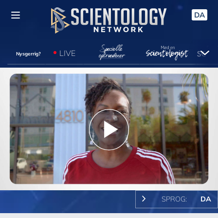
DA
LIVE
Nysgerrig?
Play
Video
SPROG:
DA