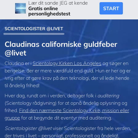
Lær dit sande JEG at kende
START
Gratis online
personlighedstest
SCIENTOLOGISTER @LIVET
Claudinas californiske guldfeber
@livet
Claudina er i
Scientology Kirken Los Angeles
og søger en
berigelse, der er mere værdifuld end guld. Hun er her og er
ivrig efter at gøre krav på den teknologi, der vil lede hende
til åndelig frihed!
Hver dag, rundt om i verden, deltager folk i
auditering
(Scientology rådgivning) for at opnå åndelig oplysning og
frihed.
Find den nærmeste Scientology Kirke, mission eller
gruppe
for at begynde dit eventyr med auditering.
Scientologister @livet
viser Scientologister fra hele verden,
der trives
i livet – personligt,
professionelt og åndeligt.