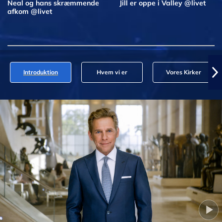
Neal og hans skræmmende
Jill er oppe i Valley @livet
afkom @livet
Introduktion
Hvem vi er
Vores Kirker