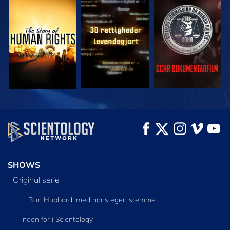
SE
SE
SE
SE
SE
UDFORSK SERIEN
SHOWS
Original serie
L. Ron Hubbard: med hans egen stemme
Inden for i Scientology