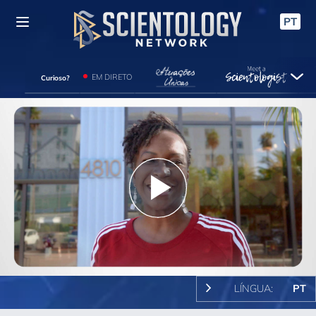
PT
EM DIRETO
Curioso?
Play
Video
LÍNGUA:
PT