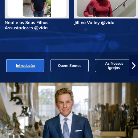
Neal e os Seus Filhos
Jill no Valley @vida
Assustadores @vida
As Nossas
Introdução
Quem Somos
Igrejas