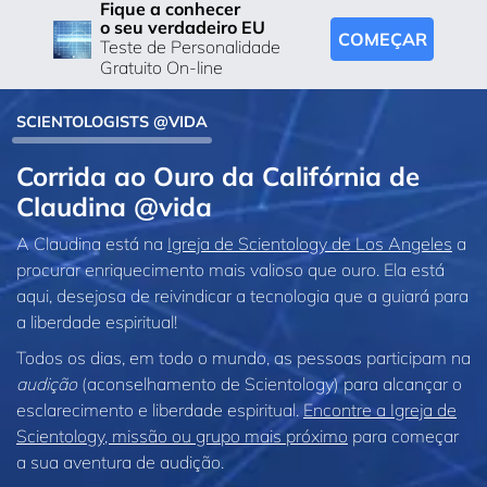
Fique a conhecer
o seu verdadeiro EU
COMEÇAR
Teste de Personalidade
Gratuito On-line
SCIENTOLOGISTS @VIDA
Corrida ao Ouro da Califórnia de
Claudina @vida
A Claudina está na
Igreja de Scientology de Los Angeles
a
procurar enriquecimento mais valioso que ouro. Ela está
aqui, desejosa de reivindicar a tecnologia que a guiará para
a liberdade espiritual!
Todos os dias, em todo o mundo, as pessoas participam na
audição
(aconselhamento de Scientology) para alcançar o
esclarecimento e liberdade espiritual.
Encontre a Igreja de
Scientology, missão ou grupo mais próximo
para começar
a sua aventura de audição.