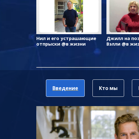
Нил и его устрашающие
Джилл на по
отпрыски @в жизни
Вэлли @в жи
Введение
Кто мы