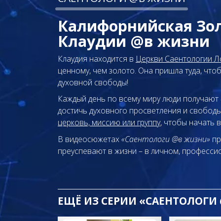
Калифорнийская Зо
Клаудии @в жизни
Клаудия находится в
Церкви Саентологии Л
ценному, чем золото. Она пришла туда, чт
духовной свободы!
Каждый день по всему миру люди получают
достичь духовного просветления и свобод
церковь, миссию или группу
, чтобы начать 
В видеосюжетах
«Саентологи @в жизни»
пр
преуспевают
в жизни – в личном,
профессио
ЕЩЁ
ИЗ СЕРИИ «САЕНТОЛОГИ