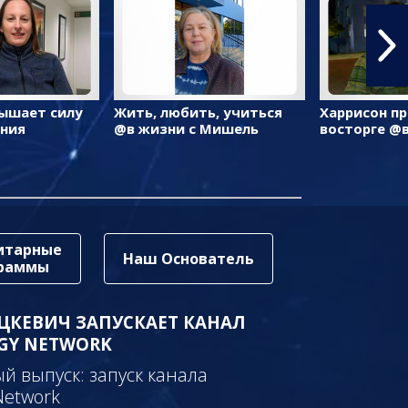
ышает силу
Жить, любить, учиться
Харрисон пр
ения
@в жизни с Мишель
восторге @
итарные
Наш Основатель
граммы
ЦКЕВИЧ ЗАПУСКАЕТ КАНАЛ
GY NETWORK
 выпуск: запуск канала
Network