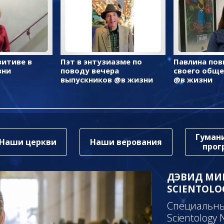
зитиве в
Пэт в энтузиазме по
Павлина пов
зни
поводу вечера
своего общ
выпускников @в жизни
@в жизни
Гуман
Наши церкви
Наши верования
про
ДЭВИД МИ
SCIENTOLO
Специальный
Scientology 