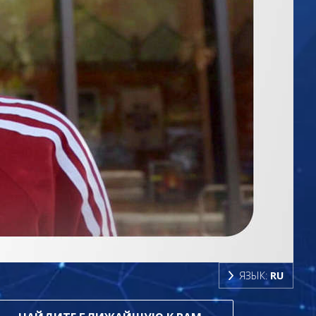
ЯЗЫК:
RU