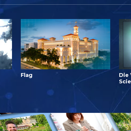
Flag
Die
Sci