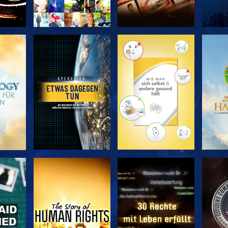
EN
SERIE
SERIE
ENTDECKEN
ENTDECKEN
EN
EN
ANSEHEN
ANSEHEN
A