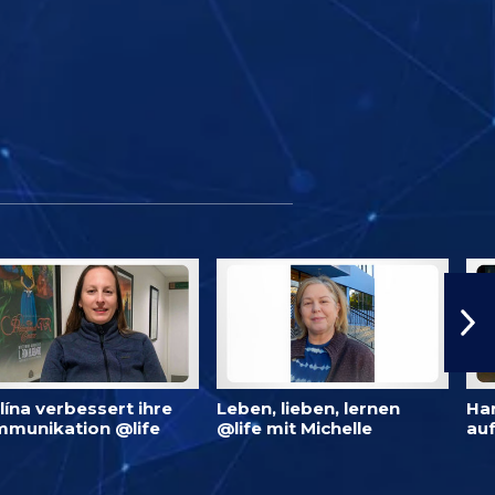
lína verbessert ihre
Leben, lieben, lernen
Har
munikation @life
@life mit Michelle
auf