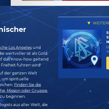
WEITER
nischer
S
S
N
Es
rche Los Angeles
und
‑
e wertvoller ist als Gold.
 auf das Know-how geltend
 Freiheit führen wird!
uf der ganzen Welt
 um spirituelle
eichen.
Finden Sie die
he, Mission oder Gruppe
,
 zu beginnen.
ogists aus aller Welt, die