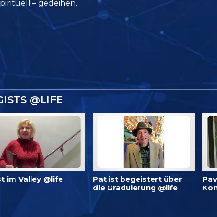
pirituell – gedeihen.
ISTS @LIFE
 ist im Valley @life
Pat ist begeistert über
Pav
die Graduierung @life
Kom