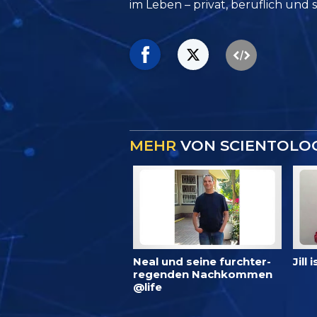
im
Leben – privat,
beruflich und s
MEHR
VON SCIENTOLOG
Neal und seine furchter­
Jill
regenden Nachkommen
@life