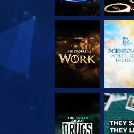
SERIE
ANSEH
ENTDECKEN
ANSEHEN
ANSEH