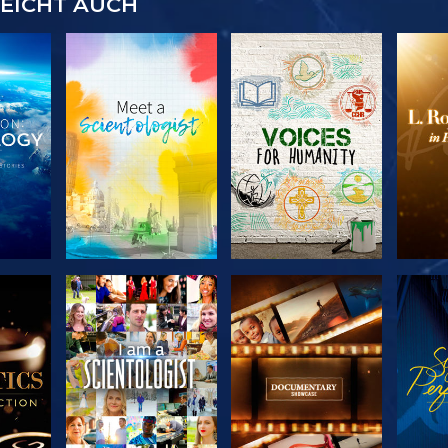
LEICHT AUCH
SERIE
SERIE
KEN
ENTDECKEN
ENTDECKEN
EN