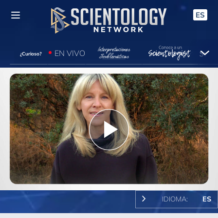
ES
EN VIVO
¿Curioso?
Play
Video
IDIOMA:
ES