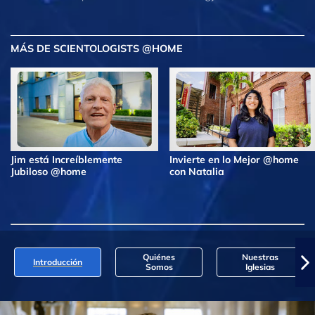
MÁS DE SCIENTOLOGISTS @HOME
Jim está Increíblemente
Invierte en lo Mejor @home
Jubiloso @home
con Natalia
Quiénes
Nuestras
Introducción
Somos
Iglesias