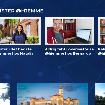
GISTER @HJEMME
stér i det bedste
Aldrig tabt i oversættelse
Pál
emme hos Natalia
@hjemme hos Bernardo
@h