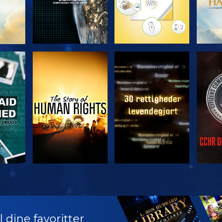
SE
SE
SE
SE
UDFO
 dine favoritter