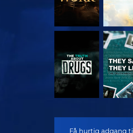
SE
SE
SE
SE
Få hurtig adgang til