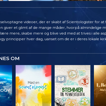
elvoptagne videoer, der er skabt af Scientologister for at
en giver et glimt af de mange måder, hvorpå almindelige 
 lære mere, skabe mere og blive ved med at trives i alle asp
gy principper hver dag, uanset om de er i deres lokale kir
YNES OM