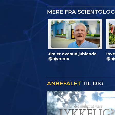
MERE FRA SCIENTOLO
Jim er ovenud jublende
Inve
@hjemme
@hj
ANBEFALET
TIL DIG