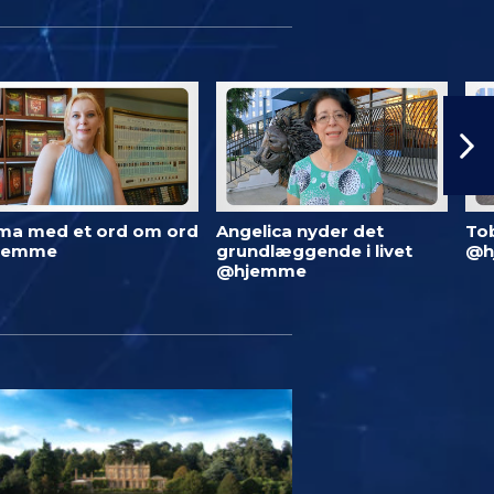
ma med et ord om ord
Angelica nyder det
To
jemme
grundlæggende i livet
@h
@hjemme