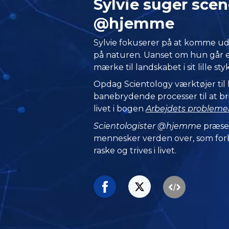
Sylvie suger scene
@hjemme
Sylvie fokuserer på at komme 
på naturen. Uanset om hun går e
mærke til landskabet i sit lille st
Opdag Scientology værktøjer til
banebrydende processer til at bri
livet i bogen
Arbejdets probleme
Scientologister @hjemme
præse
mennesker verden over, som forbl
raske og trives i livet.