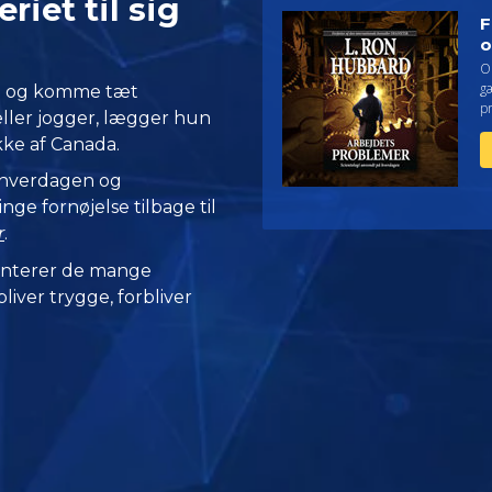
riet til sig
F
o
O
g
ud og komme tæt
p
ller jogger, lægger hun
ykke af Canada.
 hverdagen og
nge fornøjelse tilbage til
r
.
nterer de mange
iver trygge, forbliver