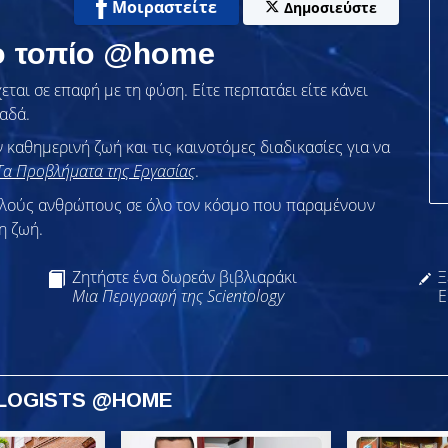
Μοιραστείτε
Δημοσιεύστε
το τοπίο @home
εται σε επαφή με τη φύση. Είτε περπατάει είτε κάνει
ναδά.
ν καθημερινή ζωή και τις καινοτόμες διαδικασίες για να
Τα Προβλήματα της Εργασίας
.
λλούς ανθρώπους σε όλο τον κόσμο που παραμένουν
η ζωή.
Ζητήστε ένα δωρεάν βιβλιαράκι
Ξ
Μια Περιγραφή της Scientology
Ε
OLOGISTS @HOME