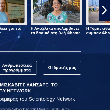
έει για τις
Η Αντζέλικα απολαμβάνει
Η Τόμπι τιθα
e
τα Βασικά στη ζωή @home
σύμπαν @h
Ανθρωπιστικά
Ο Ιδρυτής μας
προγράμματα
 ΜΙΣΚΑΒΙΤΣ ΛΑΝΣΑΡΕΙ ΤΟ
GY NETWORK
εμιέρας του Scientology Network
ntology Network τη 12η Μαρτίου 2018, με την