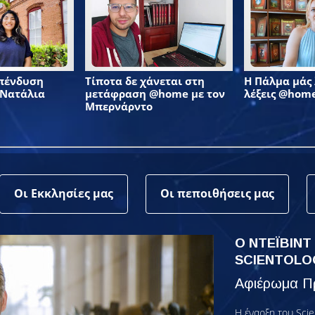
επένδυση
Τίποτα δε χάνεται στη
Η Πάλμα μάς λ
 Νατάλια
μετάφραση @home με τον
λέξεις @hom
Μπερνάρντο
Οι Εκκλησίες μας
Οι πεποιθήσεις μας
Ο ΝΤΕΪΒΙΝΤ
SCIENTOLO
Αφιέρωμα Πρ
Η έναρξη του Scie