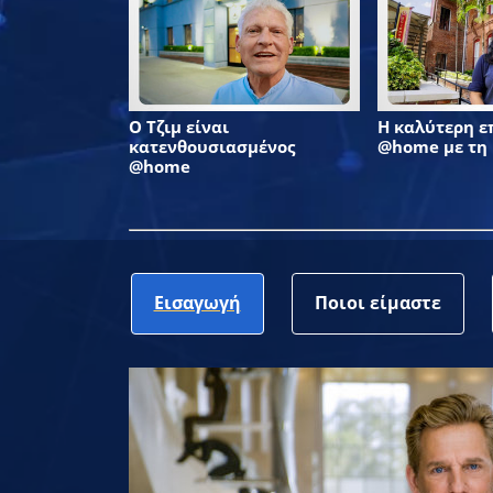
Ο Τζιμ είναι
Η καλύτερη 
κατενθουσιασμένος
@home με τη
@home
Εισαγωγή
Ποιοι είμαστε