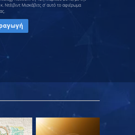
κ. Ντέιβιντ Μισκάβιτς σ’ αυτό το αφιέρωμα
ας.
ραγωγή