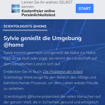
Lernen Sie Ihr wahres SELBST
kennen
START
Kostenfreier online
Persönlichkeitstest
SCIENTOLOGISTS @HOME
Sylvie genießt die Umgebung
@home
Sylvie kommt gern raus und genießt die Nähe zur Natur.
Egal ob sie läuft oder joggt, sie nimmt die Landschaft auf
dem kanadischen Land in sich auf.
Entdecken Sie im Buch
Die Probleme der Arbeit
Scientology Werkzeuge für den Bereich des Alltags und
bahnbrechende Prozesse, um dem Leben wieder Freude
zu verleihen.
Scientologists @home
präsentiert die vielen Menschen auf
der ganzen Welt, die in Sicherheit, gesund und erfolgreich