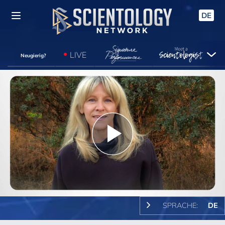
DE
LIVE
Neugierig?
Play
Video
SPRACHE:
DE