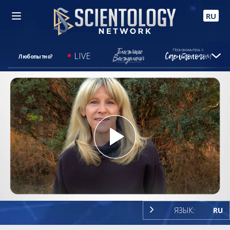
RU
LIVE
Любопытно?
Play
Video
ЯЗЫК:
RU