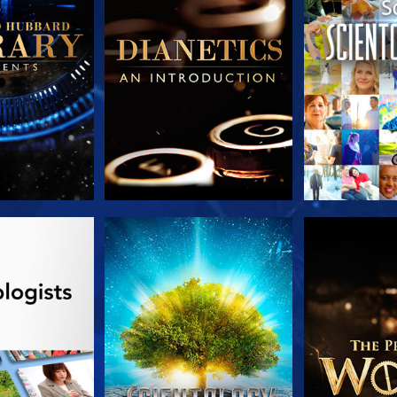
AS SERIES
VE
EXPLORA L