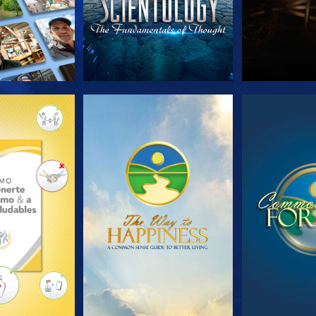
AS SERIES
VE
V