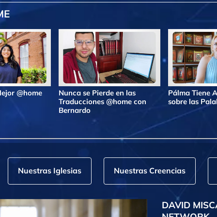
ME
 Mejor @home
Nunca se Pierde en las
Pálma Tiene A
Traducciones @home con
sobre las Pa
Bernardo
Nuestras Iglesias
Nuestras Creencias
DAVID MISC
NETWORK