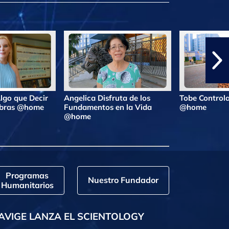
lgo que Decir
Angelica Disfruta de los
Tobe Controla
labras @home
Fundamentos en la Vida
@home
@home
Programas
Nuestro Fundador
Humanitarios
AVIGE LANZA EL SCIENTOLOGY