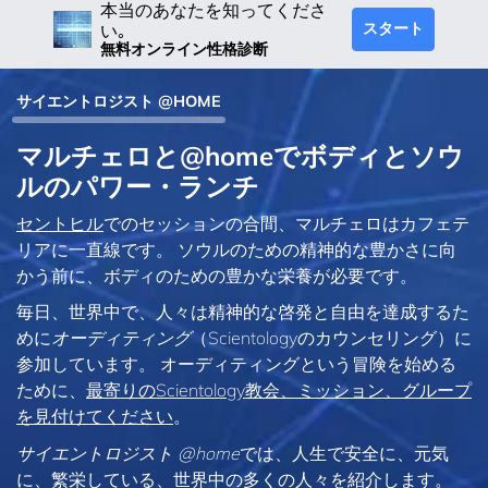
本当のあなたを知ってくださ
スタート
い｡
無料オンライン性格診断
サイエントロジスト @HOME
マルチェロと@homeでボディとソウ
ルのパワー・ランチ
セントヒル
でのセッションの合間、マルチェロはカフェテ
リアに一直線です。 ソウルのための精神的な豊かさに向
かう前に、ボディのための豊かな栄養が必要です。
毎日、世界中で、人々は精神的な啓発と自由を達成するた
めに
オーディティング
（Scientologyのカウンセリング）に
参加しています。 オーディティングという冒険を始める
ために、
最寄りのScientology教会、ミッション、グループ
を見付けてください
。
サイエントロジスト @home
では、人生で安全に、元気
に、繁栄している、世界中の多くの人々を紹介します。