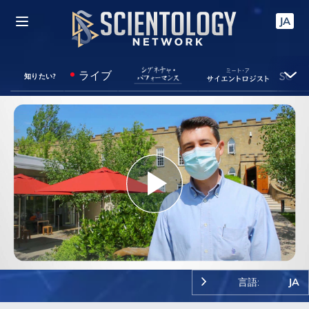
JA
ライブ
知りたい?
Play
Video
言語:
JA