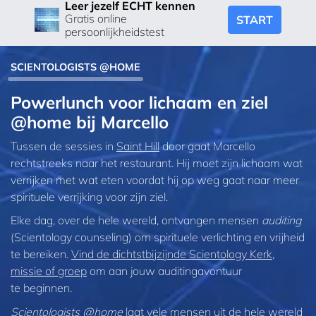
Leer jezelf ECHT kennen
Gratis online
START
persoonlijkheidstest
SCIENTOLOGISTS @HOME
Powerlunch voor lichaam en ziel
@home bij Marcello
Tussen de sessies in
Saint Hill
door gaat Marcello
rechtstreeks naar het restaurant. Hij moet zijn lichaam wat
verrijken met wat eten voordat hij op weg gaat naar meer
spirituele verrijking voor zijn ziel.
Elke dag, over de hele wereld, ontvangen mensen
auditing
(Scientology counseling) om spirituele verlichting en vrijheid
te bereiken.
Vind de dichtstbijzijnde Scientology Kerk,
missie of groep
om aan jouw auditingavontuur
te beginnen.
Scientologists @home
laat vele mensen uit de hele wereld