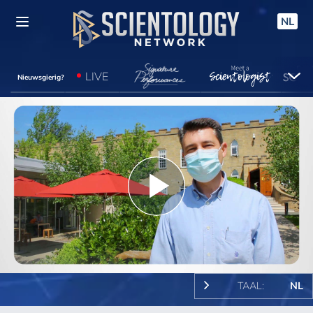
NL
LIVE
Nieuwsgierig?
Play
Video
TAAL:
NL