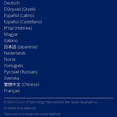
Deutsch
Ελληνικά (Greek)
Español (Latino)
Español (Castellano)
Magyar
Italiano
日本語 (Japanese)
Nederlands
Norsk
Português
Русский (Russian)
Svenska
繁體中文 (Chinese)
Français
© 2026 Church of Scientology International. Все права защищены.
Условия пользования
Политика в отношении cookie-файлов