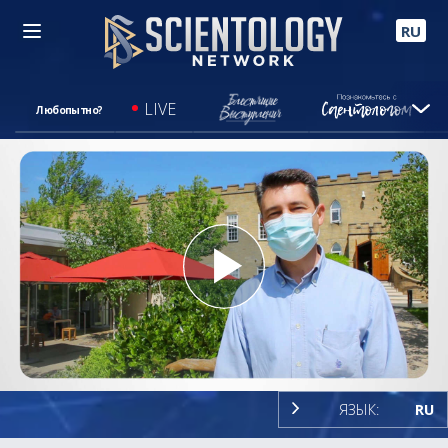
RU
LIVE
Любопытно?
Play
Video
ЯЗЫК:
RU