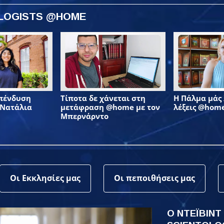
OLOGISTS @HOME
επένδυση
Τίποτα δε χάνεται στη
Η Πάλμα μάς λ
 Νατάλια
μετάφραση @home με τον
λέξεις @hom
Μπερνάρντο
Οι Εκκλησίες μας
Οι πεποιθήσεις μας
Ο ΝΤΕΪΒΙΝΤ