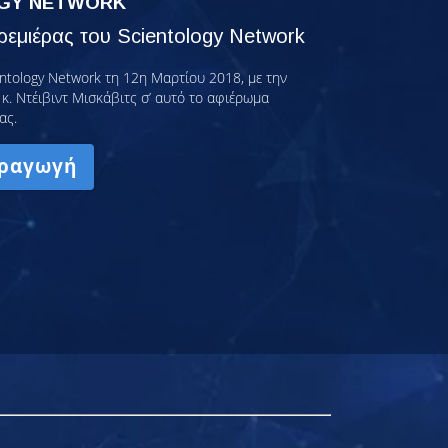
GY NETWORK
εμιέρας του Scientology Network
ntology Network τη 12η Μαρτίου 2018, με την
κ. Ντέιβιντ Μισκάβιτς σ’ αυτό το αφιέρωμα
ας.
ραγωγή