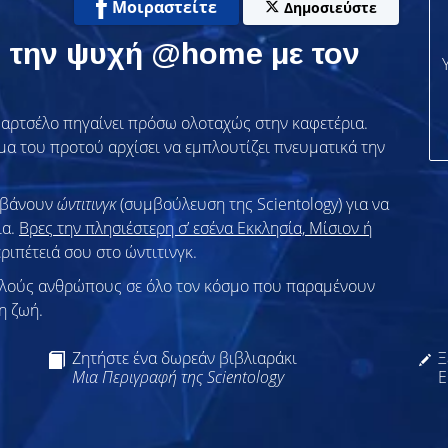
Μοιραστείτε
Δημοσιεύστε
ι την ψυχή @home με τον
Μαρτσέλο πηγαίνει πρόσω ολοταχώς στην καφετέρια.
ώμα του προτού αρχίσει να εμπλουτίζει πνευματικά την
αμβάνουν
ώντιτινγκ
(συμβούλευση της Scientology) για να
ία.
Βρες την πλησιέστερη σ’ εσένα Εκκλησία, Μίσιον ή
εριπέτειά σου στο ώντιτινγκ.
λλούς ανθρώπους σε όλο τον κόσμο που παραμένουν
η ζωή.
Ζητήστε ένα δωρεάν βιβλιαράκι
Ξ
Μια Περιγραφή της Scientology
Ε