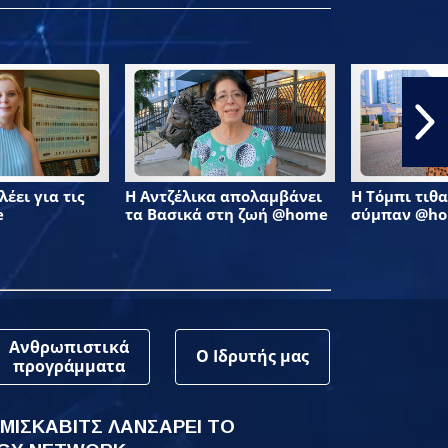
έει για τις
Η Αντζέλικα απολαμβάνει
Η Τόμπι τιθα
e
τα Βασικά στη ζωή @home
σύμπαν @h
Ανθρωπιστικά
Ο Ιδρυτής μας
προγράμματα
 ΜΙΣΚΑΒΙΤΣ ΛΑΝΣΑΡΕΙ ΤΟ