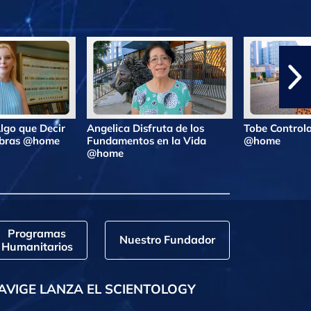
lgo que Decir
Angelica Disfruta de los
Tobe Controla
labras @home
Fundamentos en la Vida
@home
@home
Programas
Nuestro Fundador
Humanitarios
AVIGE LANZA EL SCIENTOLOGY