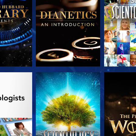
AS SERIES
VE
EXPLORA L