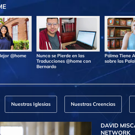
ME
 Mejor @home
Nunca se Pierde en las
Pálma Tiene A
Traducciones @home con
sobre las Pa
Bernardo
Nuestras Iglesias
Nuestras Creencias
DAVID MISC
NETWORK