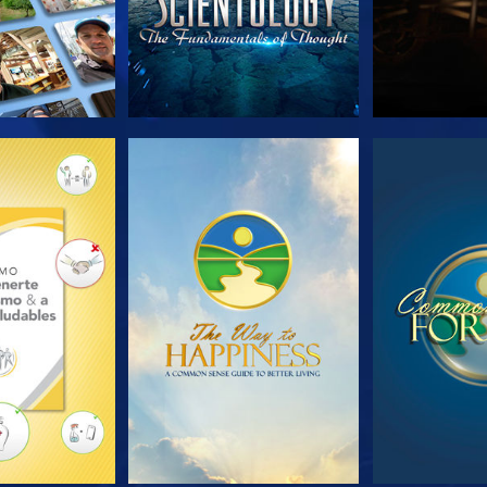
AS SERIES
VE
V