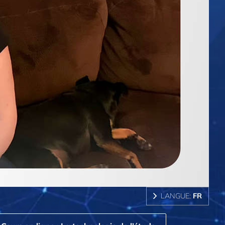
LANGUE:
FR