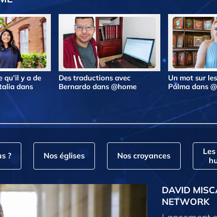
 qu’il y a de
Des traductions avec
Un mot sur le
talia dans
Bernardo dans @home
Pálma dans 
Les
s ?
Nos églises
Nos croyances
hu
DAVID MISC
NETWORK