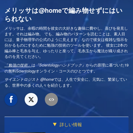
メリッサは@homeで編み物せずにはい
られない
メリッサは、余暇の時間を彼女の大好きな趣味に費やし、喜びを発見し
ます。それは編み物。 でも、編み物のパターンを読むことは、素人目
には、量子物理学の公式のように見えます。なので彼女は複雑な指示を
分かるものにするために勉強の技術のツールを使います。 彼女に2本の
編み棒と毛糸を与え、ゆったりと座って、毛糸玉から魔法が織り成され
るのを見てください。
は
からの原理に基づいた19
「勉強の技術」
『Scientologyハンドブック』
の無料Scientologyオンライン・コースのひとつです。
では、人生で安全に、元気に、繁栄してい
サイエントロジスト @home
る、世界中の多くの人々を紹介します。
詳しい情報