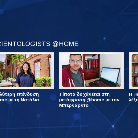
SCIENTOLOGISTS @HOME
λύτερη επένδυση
Τίποτα δε χάνεται στη
Η Πά
e με τη Νατάλια
μετάφραση @home με τον
λέξ
Μπερνάρντο