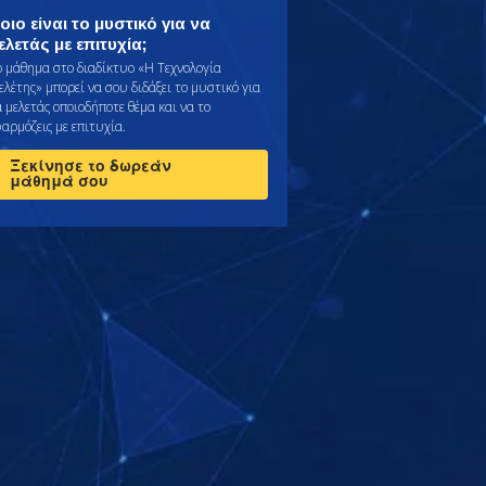
οιο είναι το μυστικό για να
ελετάς με επιτυχία;
ο μάθημα στο διαδίκτυο «Η Τεχνολογία
ελέτης» μπορεί να σου διδάξει το μυστικό για
α μελετάς οποιοδήποτε θέμα και να το
φαρμόζεις με επιτυχία.
Ξεκίνησε το δωρεάν
μάθημά σου