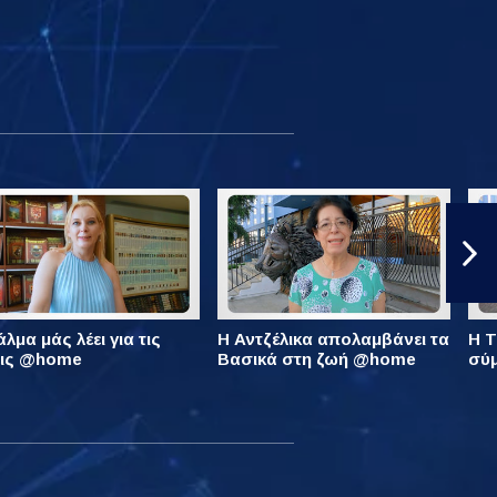
λμα μάς λέει για τις
Η Αντζέλικα απολαμβάνει τα
Η Τ
εις @home
Βασικά στη ζωή @home
σύ