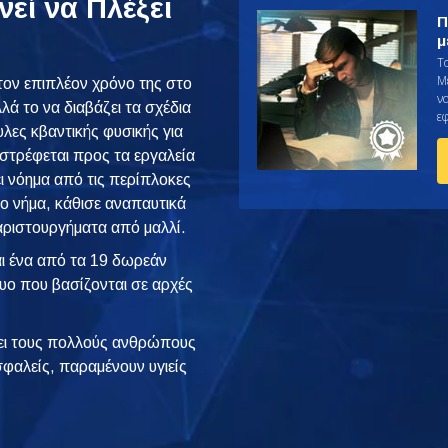
εί να Πλέξει
Π
μ
Τ
Μ
τον επιπλέον χρόνο της στο
ν
λά το να διαβάζει τα σχέδια
ε
υλες κβαντικής φυσικής για
 στρέφεται προς τα εργαλεία
ι νόημα από τις περίπλοκες
γο νήμα, κάθισε αναπαυτικά
αριστουργήματα από μαλλί.
αι ένα από τα 19 δωρεάν
τυο που βασίζονται σε αρχές
ι τους πολλούς ανθρώπους
φαλείς, παραμένουν υγιείς