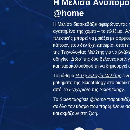
Η Μελίσα Ανυπομον
@home
Η Μελίσα διασκεδάζει αφιερώνοντας 
αγαπημένο της χόμπι – το πλέξιμο. Αλ
πλεκτικής μπορεί να μοιάζει με φόρμο
κάποιον που δεν έχει εμπειρία, οπότε
της Τεχνολογίας Μελέτης για να βγάλε
οδηγίες. Δώσ’ της δύο βελόνες και λί
και παρακολούθησέ τη να δημιουργεί 
Το μάθημα
Η Τεχνολογία Μελέτης
είν
μαθήματα της Scientology στο διαδίκ
από
Το Εγχειρίδιο της Scientology
.
To
Scientologists @home
παρουσιάζε
σε όλο τον κόσμο που παραμένουν ασ
και ακμάζουν στη ζωή.