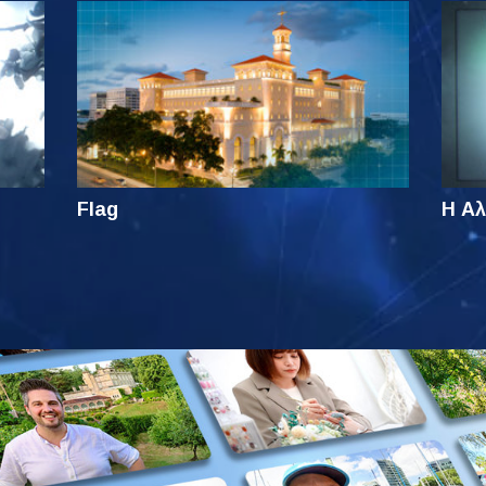
Flag
Η Αλ