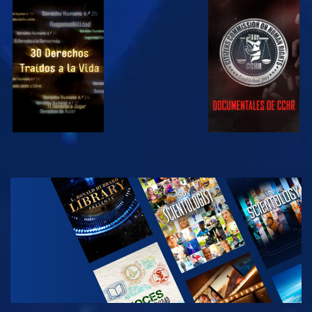
VE
VE
VE
VE
EXPLORA LAS
SERIES