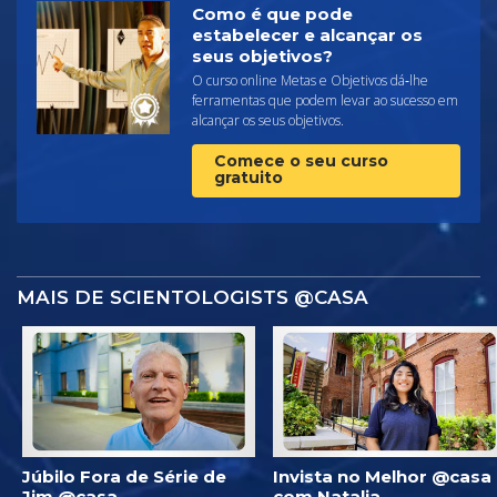
Como é que pode
estabelecer e alcançar os
seus objetivos?
O curso online Metas e Objetivos dá‑lhe
ferramentas que podem levar ao sucesso em
alcançar os seus objetivos.
Comece o seu curso
gratuito
MAIS DE SCIENTOLOGISTS @CASA
Júbilo Fora de Série de
Invista no Melhor @casa
Jim @casa
com Natalia