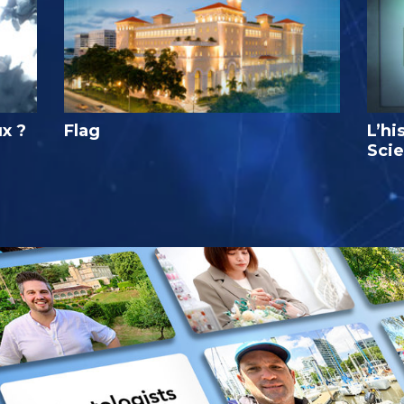
ux ?
Flag
L’hi
Sci