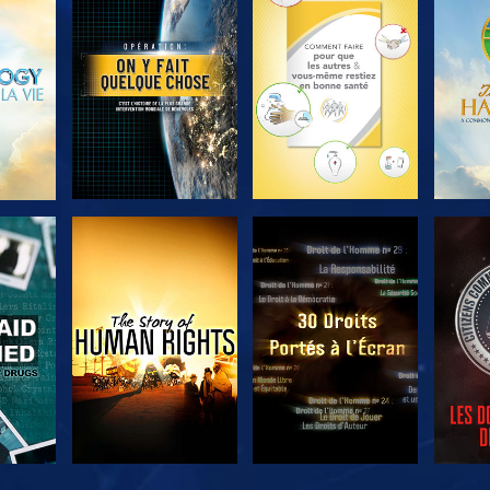
ER
DÉCOUVRIR LES
DÉCOUVRIR LES
DÉC
SÉRIES
SÉRIES
ER
REGARDER
REGARDER
R