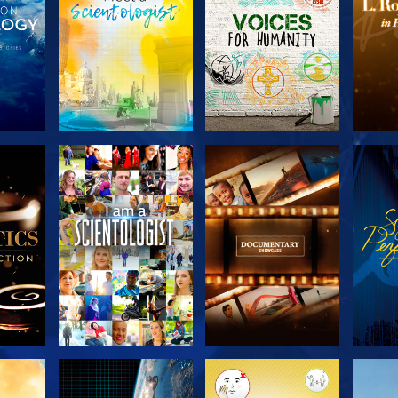
 LES
DÉCOUVRIR LES
DÉCOUVRIR LES
DÉC
S
SÉRIES
SÉRIES