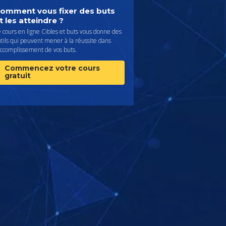
omment vous fixer des buts
t les atteindre ?
 cours en ligne Cibles et buts vous donne des
tils qui peuvent mener à la réussite dans
accomplissement de vos buts.
Commencez votre cours
gratuit