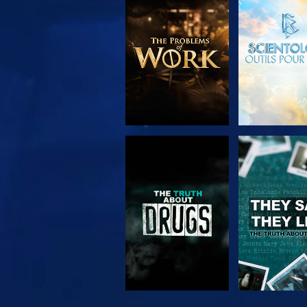
DÉCOUVRIR LES
REGARD
SÉRIES
REGARDER
REGARD