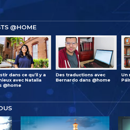
ISTS @HOME
stir dans ce qu’il y a
Des traductions avec
Un 
ieux avec Natalia
Bernardo dans @home
Pá
s @home
OUS