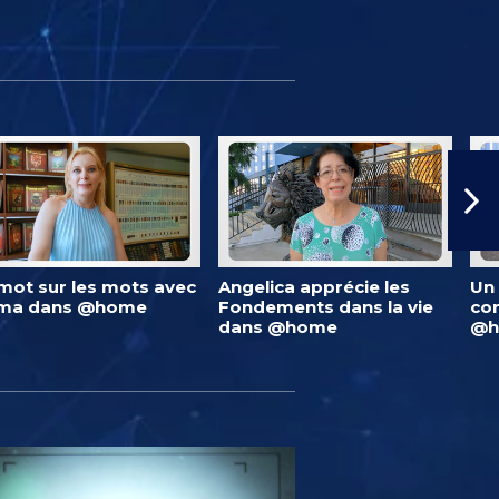
mot sur les mots avec
Angelica apprécie les
Un 
lma dans @home
Fondements dans la vie
co
dans @home
@h