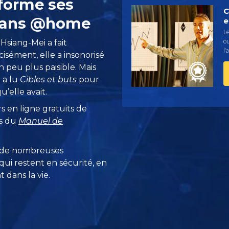
forme ses
C
 dans @home
e
Le
ou
 Hsiang-Mei a fait
l’
isément, elle a insonorisé
n peu plus paisible. Mais
e a lu
Cibles et buts
pour
’elle avait.
rs en ligne gratuits de
es du
Manuel de
 de nombreuses
ui restent en sécurité, en
 dans la vie.