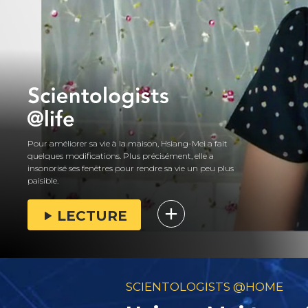
Pour améliorer sa vie à la maison, Hsiang-Mei a fait
quelques modifications. Plus précisément, elle a
insonorisé ses fenêtres pour rendre sa vie un peu plus
paisible.
LECTURE
SCIENTOLOGISTS @HOME