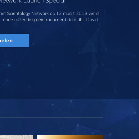
 Network Launch Special
 het Scientology Network op 12 maart 2018 werd
urende uitzending geïntroduceerd door dhr. David
pelen