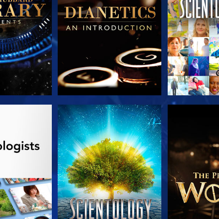
E SERIE
KIJK
VERKEN D