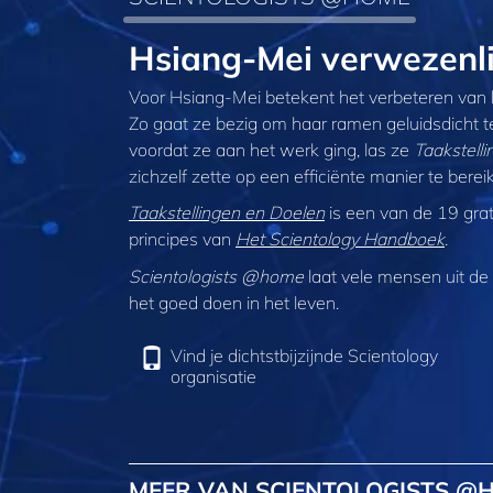
Hsiang-Mei verwezenl
Voor Hsiang‑Mei betekent het verbeteren van 
Zo gaat ze bezig om haar ramen geluidsdicht 
voordat ze aan het werk ging, las ze
Taakstell
zichzelf zette op een efficiënte manier te berei
Taakstellingen en Doelen
is een van de 19 gra
principes van
Het Scientology Handboek
.
Scientologists @home
laat vele mensen uit de h
het goed doen in het leven.
Vind je dichtstbijzijnde Scientology
organisatie
MEER VAN SCIENTOLOGISTS @