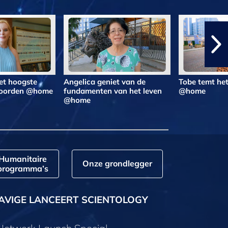
et hoogste
Angelica geniet van de
Tobe temt he
woorden @home
fundamenten van het leven
@home
@home
Humanitaire
Onze grondlegger
programma’s
AVIGE LANCEERT SCIENTOLOGY