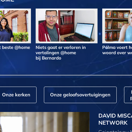
et beste @home
Niets gaat er verloren in
Pálma voert h
vertalingen @home
woord over 
bij Bernardo
Onze kerken
Onze geloofs­overtuigingen
DAVID MISC
NETWORK