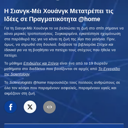
Η Σιανγκ‑Μέι Χουάνγκ Μετατρέπει τις
Ιδέες σε Πραγματικότητα @home
Για τη Σιανγκ‑Μέι Χουάνγκ το να βελτιώσει τη ζωή στο σπίτι σήμαινε να
κάνει μερικές τροποποιήσεις. Συγκεκριμένα, εγκατέστησε ηχομόνωση
στα παράθυρά της για να κάνει τη ζωή της λίγο πιο γαλήνια. Πριν,
όμως, να στρωθεί στη δουλειά, διάβασε το βιβλιαράκι
Στόχοι και
Ιδανικά
για να τη βοηθήσει να πετύχει τους στόχους που ήθελε να
πετύχει.
Το μάθημα
Επιδιώξεις και Στόχοι
είναι ένα από τα 19 δωρεάν
μαθήματα στο διαδίκτυο που βασίζονται σε αρχές από
Το Εγχειρίδιο
της Scientology
.
To
Scientologists @home
παρουσιάζει τους πολλούς ανθρώπους σε
όλο τον κόσμο που παραμένουν ασφαλείς, παραμένουν υγιείς και
ακμάζουν στη ζωή.