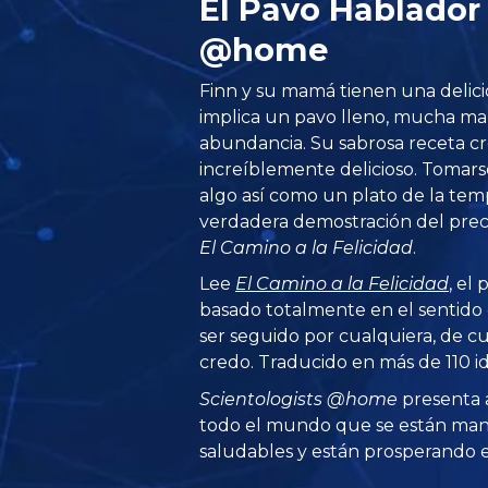
El Pavo Hablador
@home
Finn y su mamá tienen una delicio
implica un pavo lleno, mucha man
abundancia. Su sabrosa receta c
increíblemente delicioso. Tomars
algo así como un plato de la te
verdadera demostración del prec
El Camino a la Felicidad
.
Lee
El Camino a la Felicidad
, el
basado totalmente en el sentid
ser seguido por cualquiera, de cu
credo. Traducido en más de 110 i
Scientologists @home
presenta 
todo el mundo que se están man
saludables y están prosperando en