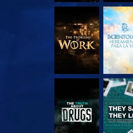
EXPLORA LAS
VE
SERIES
VE
VE