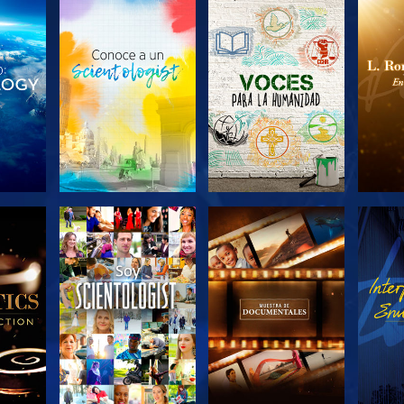
LAS
EXPLORA LAS
EXPLORA LAS
EX
S
SERIES
SERIES