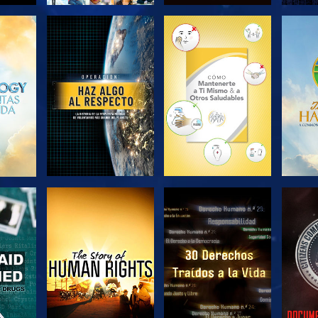
EXPLORA LAS
EXPLORA LAS
EX
SERIES
SERIES
VE
VE