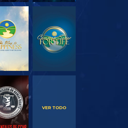
PLORA LAS
VE
SERIES
VE
VE
VER TODO