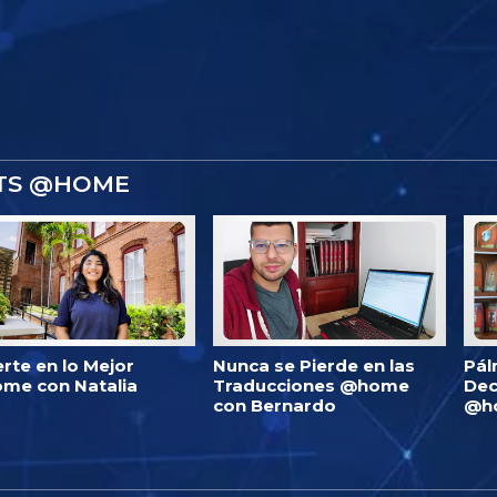
STS @HOME
erte en lo Mejor
Nunca se Pierde en las
Pál
me con Natalia
Traducciones @home
Dec
con Bernardo
@h