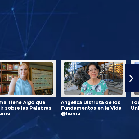
ma Tiene Algo que
Angelica Disfruta de los
Tob
ir sobre las Palabras
Fundamentos en la Vida
Un
ome
@home