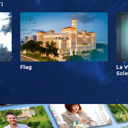
I
Flag
La V
Sci