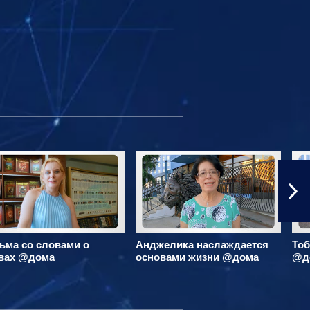
ьма со словами о
Анджелика наслаждается
Тоб
вах @дома
основами жизни @дома
@д