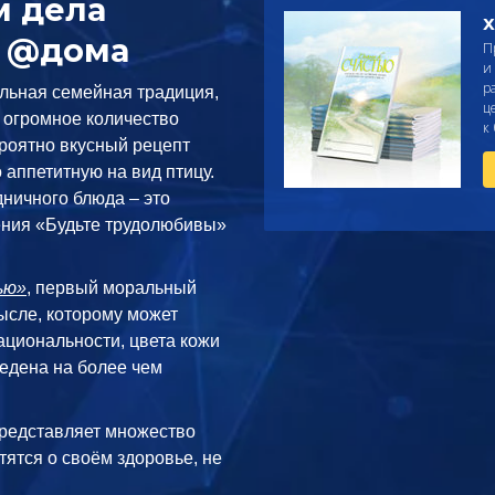
м дела
Х
у @дома
П
и
р
ельная семейная традиция,
ц
, огромное количество
к
ероятно вкусный рецепт
 аппетитную на вид птицу.
ничного блюда – это
ния «Будьте трудолюбивы»
ью»
, первый моральный
ысле, которому может
ациональности, цвета кожи
едена на более чем
редставляет множество
тятся о своём здоровье, не