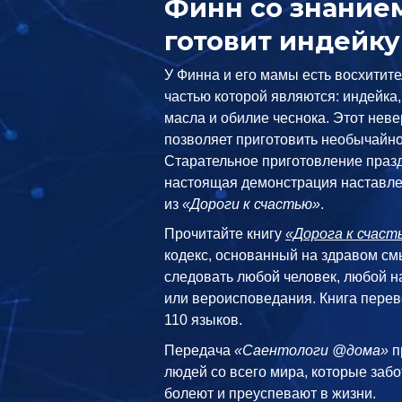
Финн со знание
готовит индейк
У Финна и его мамы есть восхитит
частью которой являются: индейка
масла и обилие чеснока. Этот нев
позволяет приготовить необычайно
Старательное приготовление празд
настоящая демонстрация наставле
из
«Дороги к счастью»
.
Прочитайте книгу
«Дорога к счаст
кодекс, основанный на здравом см
следовать любой человек, любой н
или вероисповедания. Книга перев
110 языков.
Передача
«Саентологи @дома»
п
людей со всего мира, которые забо
болеют и преуспевают в жизни.