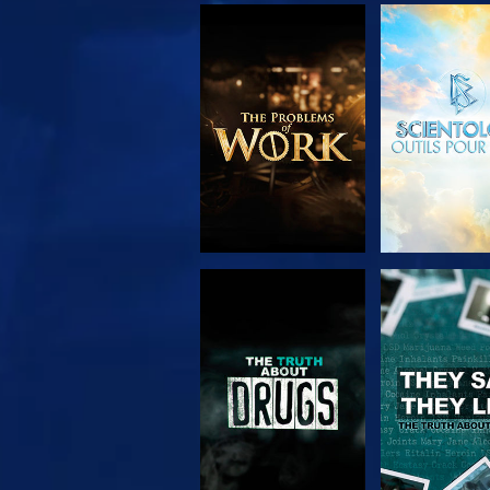
DÉCOUVRIR LES
REGARD
SÉRIES
REGARDER
REGARD