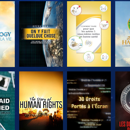
ER
DÉCOUVRIR LES
DÉCOUVRIR LES
DÉC
SÉRIES
SÉRIES
ER
REGARDER
REGARDER
R