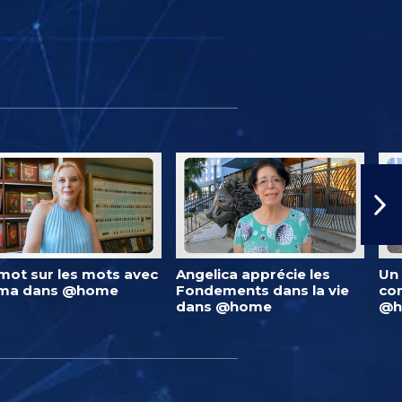
mot sur les mots avec
Angelica apprécie les
Un 
lma dans @home
Fondements dans la vie
co
dans @home
@h