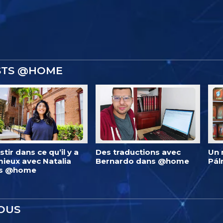
ISTS @HOME
stir dans ce qu’il y a
Des traductions avec
Un 
ieux avec Natalia
Bernardo dans @home
Pá
s @home
OUS