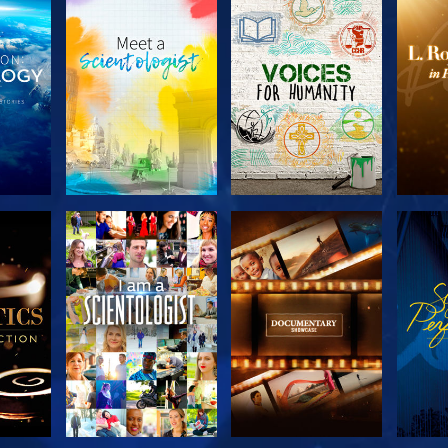
 LES
DÉCOUVRIR LES
DÉCOUVRIR LES
DÉC
S
SÉRIES
SÉRIES