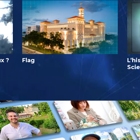
ux ?
Flag
L’hi
Sci