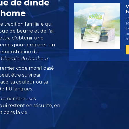
ue de dinde
V
 @home
b
L
et
 tradition familiale qui
Il
up de beurre et de l’ail.
m
ettra d’obtenir une
h
 temps pour préparer un
 démonstration du
u
Chemin du bonheur
.
remier code moral basé
eut être suivi par
race, sa couleur ou sa
 de 110 langues.
 de nombreuses
ui restent en sécurité, en
 dans la vie.