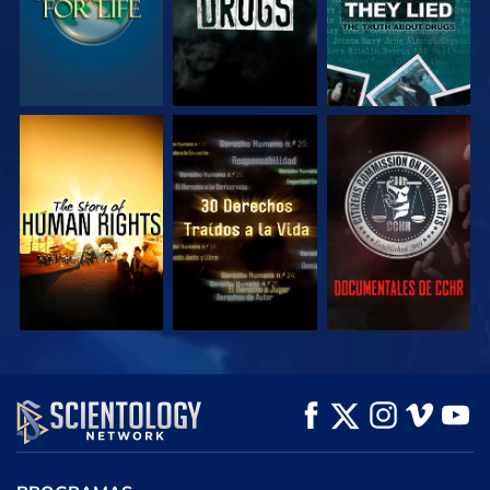
VE
VE
VE
VE
VE
EXPLORA LAS
SERIES