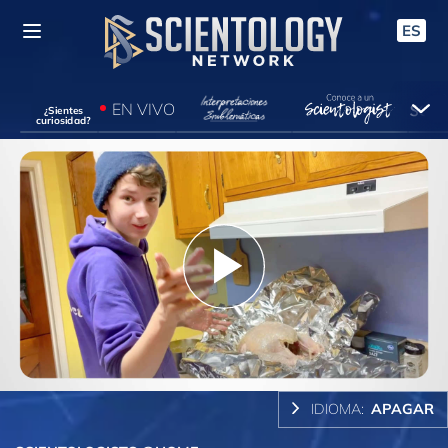
ES
EN VIVO
¿Sientes
curiosidad?
Play
Video
IDIOMA:
APAGAR