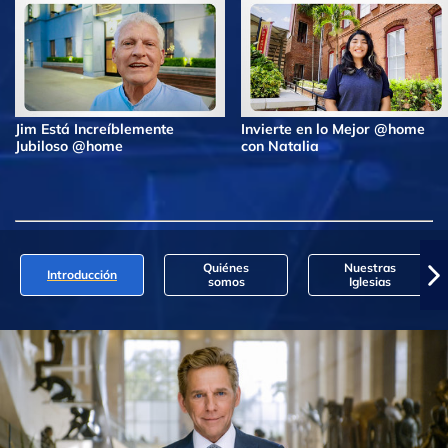
Jim Está Increíblemente
Invierte en lo Mejor @home
Jubiloso @home
con Natalia
Quiénes
Nuestras
Introducción
somos
Iglesias