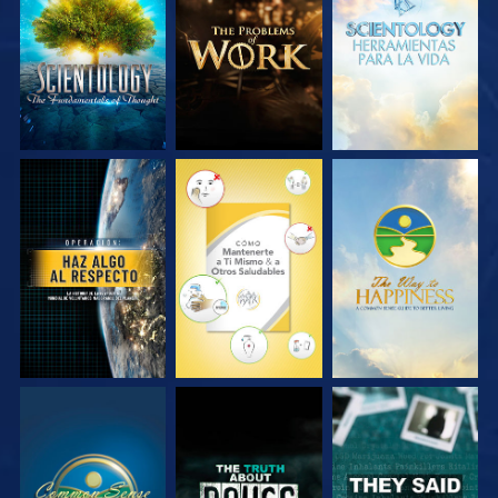
EXPLORA LAS
EXPLORA LAS
EXPLORA LAS
SERIES
SERIES
SERIES
VE
VE
VE
VE
VE
VE