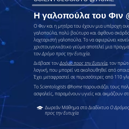
Η γαλοπούλα του Φιν
Ο Φιν και η μητέρα του έχουν μια υπέροχη ο
γαλοπούλα, πολύ βούτυρο και άφθονο σκόρδο.
λαχταριστή γαλοπούλα. Το να αφιερώνει κανείς
χριστουγεννιάτικο γεύμα αποτελεί μια πραγμα
τον
Δρόμο προς την Ευτυχία
.
Διάβασε τον
Δρόμο προς την Ευτυχία
, τον πρώ
λογική, που μπορεί να ακολουθηθεί από οποι
Έχει μεταφραστεί σε περισσότερες από 110 γλ
To
Scientologists @home
παρουσιάζει τους πο
ασφαλείς, παραμένουν υγιείς και ακμάζουν στ
Δωρεάν Μάθημα στο Διαδίκτυο
Ο Δρόμο
προς την Ευτυχία