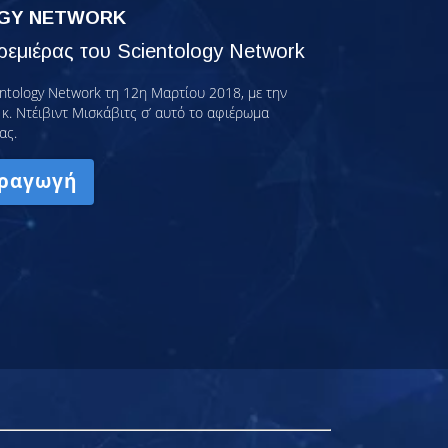
GY NETWORK
εμιέρας του Scientology Network
ntology Network τη 12η Μαρτίου 2018, με την
κ. Ντέιβιντ Μισκάβιτς σ’ αυτό το αφιέρωμα
ας.
ραγωγή