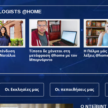
OLOGISTS @HOME
επένδυση
Τίποτα δε χάνεται στη
Η Πάλμα μάς λ
 Νατάλια
μετάφραση @home με τον
λέξεις @hom
Μπερνάρντο
Οι Εκκλησίες μας
Οι πεποιθήσεις μας
Ο ΝΤΕΪΒΙΝΤ