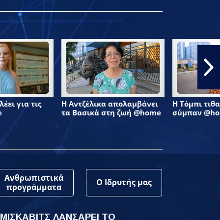
έει για τις
Η Αντζέλικα απολαμβάνει
Η Τόμπι τιθα
e
τα Βασικά στη ζωή @home
σύμπαν @h
Ανθρωπιστικά
Ο Ιδρυτής μας
προγράμματα
 ΜΙΣΚΑΒΙΤΣ ΛΑΝΣΑΡΕΙ ΤΟ