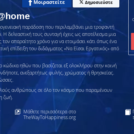
Μοιραστείτε
Δημοσιεύστε
 @home
ικογενειακή παράδοση που περιλαμβάνει μια τροφαντή
 Η δελεαστική τους συνταγή έχεις ως αποτέλεσμα μια
 τον απαραίτητο χρόνο για να ετοιμάσει κάτι όπως ένα
τική επίδειξη του διδάγματος «Να Είσαι Εργατικός» από
το κώδικα ηθών που βασίζεται εξ ολοκλήρου στην κοινή
ονδήποτε, ανεξαρτήτως φυλής, χρώματος ή θρησκείας.
ώσσες.
λλούς ανθρώπους σε όλο τον κόσμο που παραμένουν
η ζωή.
ς
Μάθετε περισσότερα στο
TheWayToHappiness.org