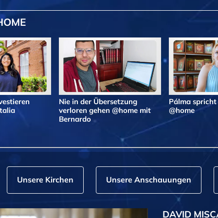
@HOME
vestieren
Nie in der Übersetzung
Pálma spricht
alia
verloren gehen @home mit
@home
Bernardo
Unsere Kirchen
Unsere Anschauungen
DAVID MISC