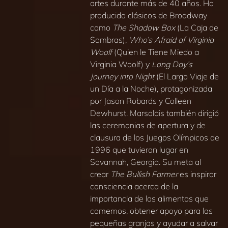
artes durante más de 40 años. Ha
producido clásicos de Broadway
como
The Shadow Box
(La Caja de
Sombras),
Who’s Afraid of Virginia
Woolf
(Quien le Tiene Miedo a
Virginia Woolf) y
Long Day’s
Journey into Night
(El Largo Viaje de
un Día a la Noche), protagonizada
por Jason Robards y Colleen
Dewhurst. Marsolais también dirigió
las ceremonias de apertura y de
clausura de los Juegos Olímpicos de
1996 que tuvieron lugar en
Savannah, Georgia. Su meta al
crear
The Bullish Farmer
es inspirar
consciencia acerca de la
importancia de los alimentos que
comemos, obtener apoyo para las
pequeñas granjas y ayudar a salvar