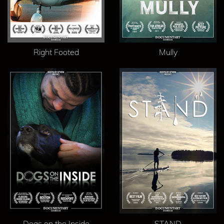
Right Footed
Mully
Dogs on the Inside
STAND