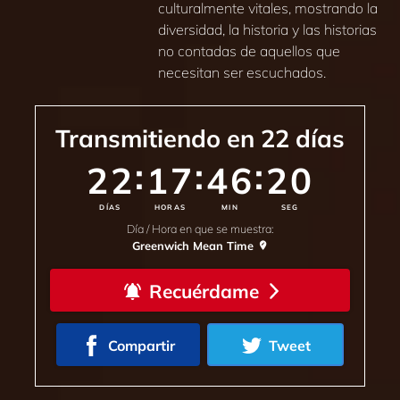
culturalmente vitales, mostrando la
diversidad, la historia y las historias
no contadas de aquellos que
necesitan ser escuchados.
Transmitiendo en
22
días
:
:
:
22
17
46
17
DÍAS
HORAS
MIN
SEG
Día / Hora en que se muestra:
Greenwich Mean Time
Recuérdame
Compartir
Tweet