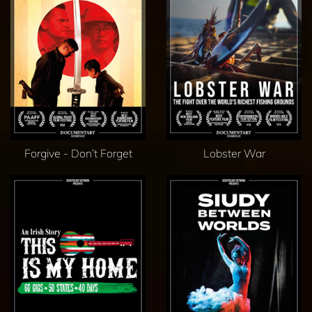
Forgive - Don’t Forget
Lobster War