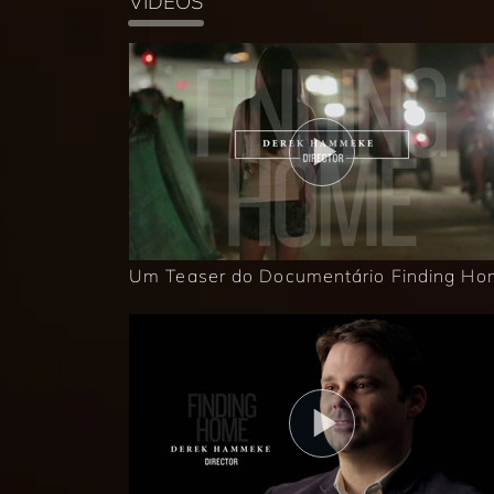
VÍDEOS
Um Teaser do Documentário Finding H